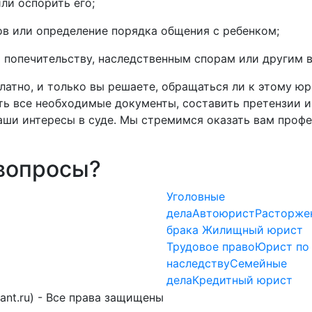
ли оспорить его;
ов или определение порядка общения с ребенком;
и попечительству, наследственным спорам или другим 
латно, и только вы решаете, обращаться ли к этому юр
 все необходимые документы, составить претензии и 
аши интересы в суде. Мы стремимся оказать вам проф
 вопросы?
Уголовные
дела
Автоюрист
Расторже
брака
Жилищный юрист
Трудовое право
Юрист по
наследству
Семейные
дела
Кредитный юрист
ant.ru) - Все права защищены