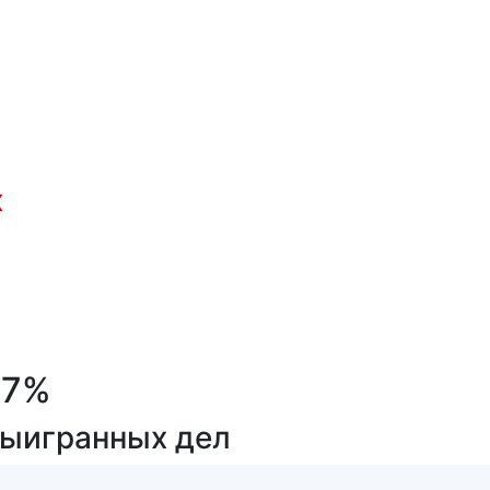
х
87
%
ыигранных дел