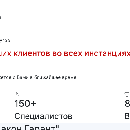
м
угов
их клиентов во всех инстанция
ется с Вами в ближайшее время.
150
+
Специалистов
В
акон Гарант"